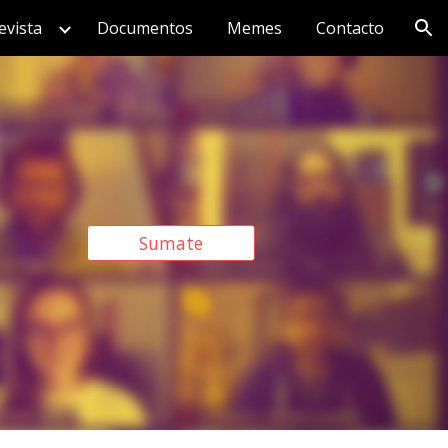
evista
Documentos
Memes
Contacto
ion
Sumate