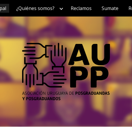
pal
¿Quiénes somos?
Reclamos
Sumate
R
ip to main content
Skip to navigat